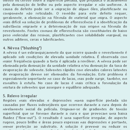
oleoso ou ceroso sobre a superfície pintada, que prejudica o acabamento
pela diminuição do brilho ou pelo aspecto irregular e não uniforme. A
causa do defeito pode ser a migração de algum óleo, plastificante ou
componente não reticulado. O remédio para este defeito requer,
geralmente, a eliminação na fórmula do material que migra. O aspecto
mais difícil na solução de problemas de eflorescência é a identificação da
substância migrante e a determinação de sua origem na fórmula do
revestimento. Fontes comuns de eflorescência são constituintes de baixo
peso molecular das resinas, plastificantes com solubilidade marginal, ou
outros aditivos, ceras e lubrificantes.
4. Névoa ("blushing")
A névoa é um esbranquiçamento da que ocorre quando o revestimento é
aplicado sob condições de elevada umidade relativa. É observada com
maior freqüência quando a tinta é aplicada a revólver. A névoa pode ser
eliminada pela diminuição da umidade relativa e/ou diminuição da taxa de
evaporação do solvente. Solventes rápidos com elevados calores latentes
de evaporação devem ser eliminados da formulação. Este problema é
especialmente importante no caso de lacas, mas pode surgir, também, em
esmaltes à estufa. No caso de lacas é mais crítica a formulação da
mistura de solventes que assegure o equilíbrio adequado.
5. Relevo irregular
Regiões mais elevadas e depressões numa superfície pintada são
causadas por fluxos indesejáveis que ocorrem durante a cura depois do
nivelamento inicial da película. Originam-se de gradientes de tensão
superficial que se formam durante a cura e que provocam uma baixa
fluidez (“flow-out”). O resultado é uma superfície irregular, de aspecto
rugoso, pouco brilho e áreas pouco espessas nas depressões e portanto,
menor proteção ao substrato. A solução é prevenir ou reduzir os