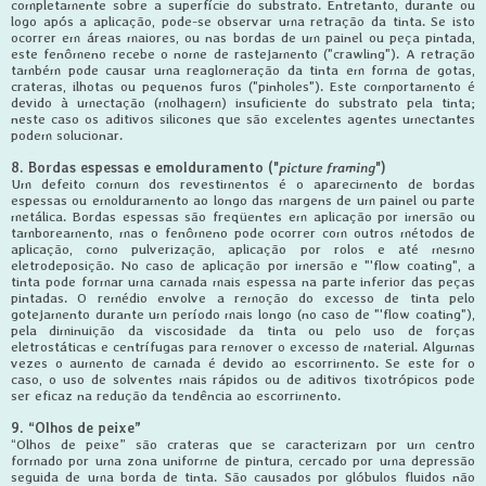
completamente sobre a superfície do substrato. Entretanto, durante ou
logo após a aplicação, pode-se observar uma retração da tinta. Se isto
ocorrer em áreas maiores, ou nas bordas de um painel ou peça pintada,
este fenômeno recebe o nome de rastejamento ("crawling"). A retração
também pode causar uma reaglomeração da tinta em forma de gotas,
crateras, ilhotas ou pequenos furos ("pinholes"). Este comportamento é
devido à umectação (molhagem) insuficiente do substrato pela tinta;
neste caso os aditivos silicones que são excelentes agentes umectantes
podem solucionar.
8. Bordas espessas e emolduramento ("
picture framing
")
Um defeito comum dos revestimentos é o aparecimento de bordas
espessas ou emolduramento ao longo das margens de um painel ou parte
metálica. Bordas espessas são freqüentes em aplicação por imersão ou
tamboreamento, mas o fenômeno pode ocorrer com outros métodos de
aplicação, como pulverização, aplicação por rolos e até mesmo
eletrodeposição. No caso de aplicação por imersão e "'flow coating", a
tinta pode formar uma camada mais espessa na parte inferior das peças
pintadas. O remédio envolve a remoção do excesso de tinta pelo
gotejamento durante um período mais longo (no caso de "'flow coating"),
pela diminuição da viscosidade da tinta ou pelo uso de forças
eletrostáticas e centrífugas para remover o excesso de material. Algumas
vezes o aumento de camada é devido ao escorrimento. Se este for o
caso, o uso de solventes mais rápidos ou de aditivos tixotrópicos pode
ser eficaz na redução da tendência ao escorrimento.
9. “Olhos de peixe”
“Olhos de peixe” são crateras que se caracterizam por um centro
formado por uma zona uniforme de pintura, cercado por uma depressão
seguida de uma borda de tinta. São causados por glóbulos fluidos não