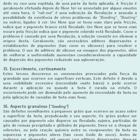
dedo ou com uma espátula, de uma parte da tinta aplicada. A fricção é
geralmente efetuada depois do filme ter-se assentado por alguns minutos
até meia hora. 0
"rub-out"
é uma indicação da floculação e assinala a
possibilidade da existência de sérios problemas de
"flooding"
,
"floating"
ou outros, ligados à cor. Um filme que se toma mais claro pela fricção,
indica que o pigmento branco está floculado. Um filme que se toma mais
escuro pela fricção indica que o pigmento colorido está floculado. Como o
problema é causado por uma floculação, a solução consiste em eliminar a
origem desta. Geralmente, são necessários aditivos dispersantes e
estabilizantes de pigmentos (tais como os silicones) para resolver o
problema. O uso de aditivos de silicone na moagem dos pigmentos, além
de melhorar a uniformidade aumentam consideravelmente a capacidade
de dispersão dos pigmentos reduzindo sua aglomeração.
15. Escorrimento, cortinamento
Estes termos descrevem os movimentos provocados pela força da
gravidade que ocorrem em superfícies verticais. Este defeito é devido a
uma mobilidade excessiva (viscosidade muito baixa) e pode ocorrer
durante a aplicação ou quando a tinta é curada na estufa. O
escorrimento pode ser diminuído pelo aumento da viscosidade da tinta ou
pela aplicação de camadas de tinta mais finas.
16. Aspecto granuloso (
"Seeding"
)
São defeitos semelhantes a pequenos grãos que ocorrem ao acaso sobre
a superfície da tinta, prejudicando o seu aspecto. Os grãos podem ser
causados por pigmento não disperso ou floculado, sujeira, partículas de
géis de resinas precipitada e glóbulos de pigmento. Deve-se a choque de
solventes, ou pela reação química entre os componentes da tinta ou
impurezas e pigmentos ativos (tais como óxido de zinco). Antes de
poderem ser eliminados, até mesmo com aditivos dispersantes, deve-se