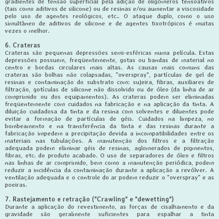
gradientes de tensão superficial pela adição de oligômeros tensoativos
(tais como aditivos de silicone) ou de resinas e/ou aumentar a viscosidade
pelo uso de agentes reológicos, etc.. O ataque duplo, como o uso
simultâneo de aditivos de silicone e de agentes tixotrópicos é muitas
vezes o melhor.
6. Crateras
Crateras são pequenas depressões semi-esféricas numa película. Estas
depressões possuem, freqüentemente, gotas ou bandas de material no
centro e bordas circulares mais altas. As causas mais comuns das
crateras são bolhas não colapsadas, "overspray", partículas de gel de
resinas e contaminação do substrato com: sujeira, fibras, auxiliares de
filtração, gotículas de silicone não dissolvido ou de óleo (da linha de ar
comprimido ou dos equipamentos). As crateras podem ser eliminadas
freqüentemente com cuidados na fabricação e na aplicação da tinta. A
diluição cuidadosa da tinta e da resina com solventes e diluentes pode
evitar a formação de partículas de géis. Cuidados na limpeza, no
bombeamento e na transferência da tinta e das resinas durante a
fabricação impedem a precipitação devida a incompatibilidades entre os
materiais nas tubulações. A manutenção dos filtros e a filtração
adequada podem eliminar géis de resinas, aglomerados de pigmentos,
fibras, etc. do produto acabado. O uso de separadores de óleo e filtros
nas linhas de ar comprimido, bem como a manutenção periódica, podem
reduzir a incidência da contaminação durante a aplicação a revólver. A
ventilação adequada e o controle do ar podem reduzir o "overspray" e as
poeiras.
7. Rastejamento e retração ("Crawling" e "dewetting")
Durante a aplicação do revestimento, as forças de cisalhamento e da
gravidade são geralmente suficientes para espalhar a tinta