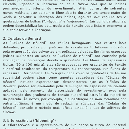
elevada, impedem a liberação do ar e fazem com que as bolhas
permaneçam no interior do revestimento. Além do uso de solventes
menos voláteis, que deixem o filme aberto durante um tempo maior de
modo a permitir a liberação das bolhas, agentes anti-espumantes e
quebradores de bolhas (
“antifoams”
e
“defoamers”
), tais como os silicones,
podem desestabilizá-las pela quebra da tensão superficial e promover a
sua coalescência e liberação.
2. Células de Bénard
As “Células de Bénard” são células hexagonais, com centros bem
definidos, produzidas por padrões de circulação turbilhonar induzidos
pela evaporação dos solventes em películas delgadas. Em filmes espessos
(vários milímetros ou mais), as “Células de Bénard” são causadas pela
circulação de convecção devido à gravidade. Em filmes de espessuras
típicas (10 a 100 micra), elas são provocadas por gradientes de tensão
superficial resultantes da temperatura ou concentração. Em filmes de
espessura intermediária, tanto a gravidade como os gradientes de tensão
superficial podem atuar como agentes causadores das “Células de
Bénard”. Estudos experimentais demonstraram que as “Células de
Bénard” podem ser eliminadas pela diminuição da espessura da camada
aplicada, pelo aumento da viscosidade do revestimento e/ou pela
minimização dos gradientes de tensão superficial através da superfície
da película. Às vezes, por exemplo, a substituição de uma
melamina
por
outra
butilada
, é um modo de reduzir a atividade das “Células de
Bénard”; contudo o método mais eficaz ainda é o uso de aditivos de
silicone.
3. Eflorescência ("blooming")
A eflorescência é o aparecimento de um depósito turvo de material