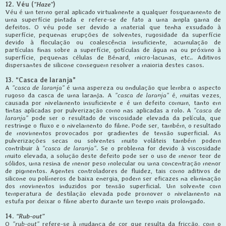
12. Véu (
"Haze"
)
Véu é um termo geral aplicado virtualmente a qualquer fosqueamento de
uma superfície pintada e refere-se de fato a uma ampla gama de
defeitos. O véu pode ser devido a material que tenha exsudado à
superfície, pequenas erupções de solventes, rugosidade da superfície
devido à floculação ou coalescência insuficiente, acumulação de
partículas finas sobre a superfície, gotículas de água na ou próximo à
superfície, pequenas células de Bénard, micro-lacunas, etc.. Aditivos
dispersantes de silicone conseguem resolver a maioria destes casos.
13. “Casca de laranja”
A
"casca de laranja"
é uma aspereza ou ondulação que lembra o aspecto
rugoso da casca de uma laranja. A
"casca de laranja"
é, muitas vezes,
causada por nivelamento insuficiente e é um defeito comum, tanto em
tintas aplicadas por pulverização como nas aplicadas a rolo. A
"casca de
laranja"
pode ser o resultado de viscosidade elevada da película, que
restringe o fluxo e o nivelamento do filme. Pode ser, também, o resultado
de movimentos provocados por gradientes de tensão superficial. As
pulverizações secas ou solventes muito voláteis também podem
contribuir à
"casca de laranja"
. Se o problema for devido à viscosidade
muito elevada, a solução deste defeito pode ser o uso de menor teor de
sólidos, uma resina de menor peso molecular ou uma concentração menor
de pigmentos. Agentes controladores de fluidez, tais como aditivos de
silicone ou polímeros de baixa energia, podem ser eficazes na eliminação
dos movimentos induzidos por tensão superficial. Um solvente com
temperatura de destilação elevada pode promover o nivelamento na
estufa por deixar o filme aberto durante um tempo mais prolongado.
14.
“Rub-out”
O
"rub-out"
refere-se à mudança de cor que resulta da fricção, com o