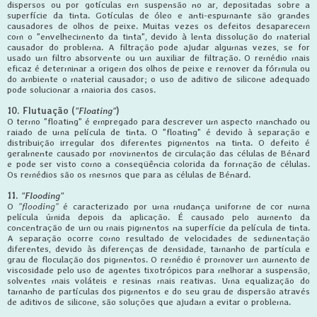
dispersos ou por gotículas em suspensão no ar, depositadas sobre a
superfície da tinta. Gotículas de óleo e anti-espumante são grandes
causadores de olhos de peixe. Muitas vezes os defeitos desaparecem
com o "envelhecimento da tinta", devido à lenta dissolução do material
causador do problema. A filtração pode ajudar algumas vezes, se for
usado um filtro absorvente ou um auxiliar de filtração. O remédio mais
eficaz é determinar a origem dos olhos de peixe e remover da fórmula ou
do ambiente o material causador; o uso de aditivo de silicone adequado
pode solucionar a maioria dos casos.
10. Flutuação (
"Floating"
)
O termo "floating" é empregado para descrever um aspecto manchado ou
raiado de uma película de tinta. O "floating" é devido à separação e
distribuição irregular dos diferentes pigmentos na tinta. O defeito é
geralmente causado por movimentos de circulação das células de Bénard
e pode ser visto como a conseqüência colorida da formação de células.
Os remédios são os mesmos que para as células de Bénard.
11.
"Flooding"
O
"flooding"
é caracterizado por uma mudança uniforme de cor numa
película úmida depois da aplicação. É causado pelo aumento da
concentração de um ou mais pigmentos na superfície da película de tinta.
A separação ocorre como resultado de velocidades de sedimentação
diferentes, devido às diferenças de densidade, tamanho de partícula e
grau de floculação dos pigmentos. O remédio é promover um aumento de
viscosidade pelo uso de agentes tixotrópicos para melhorar a suspensão,
solventes mais voláteis e resinas mais reativas. Uma equalização do
tamanho de partículas dos pigmentos e do seu grau de dispersão através
de aditivos de silicone, são soluções que ajudam a evitar o problema.