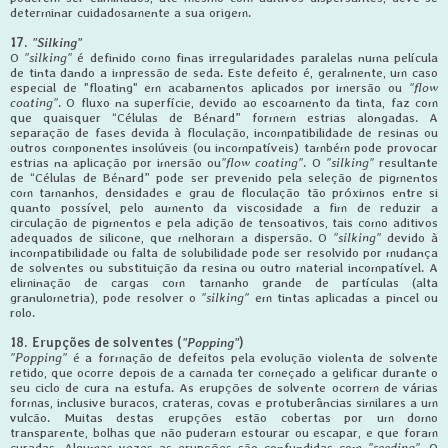
determinar cuidadosamente a sua origem.
17.
"Silking"
O
"silking"
é definido como finas irregularidades paralelas numa película
de tinta dando a impressão de seda. Este defeito é, geralmente, um caso
especial de "floating" em acabamentos aplicados por imersão ou
"flow
coating"
. O fluxo na superfície, devido ao escoamento da tinta, faz com
que quaisquer “Células de Bénard” formem estrias alongadas. A
separação de fases devida à floculação, incompatibilidade de resinas ou
outros componentes insolúveis (ou incompatíveis) também pode provocar
estrias na aplicação por imersão ou
"flow coating"
. O
"silking"
resultante
de “Células de Bénard” pode ser prevenido pela seleção de pigmentos
com tamanhos, densidades e grau de floculação tão próximos entre si
quanto possível, pelo aumento da viscosidade a fim de reduzir a
circulação de pigmentos e pela adição de tensoativos, tais como aditivos
adequados de silicone, que melhoram a dispersão. O
"silking"
devido à
incompatibilidade ou falta de solubilidade pode ser resolvido por mudança
de solventes ou substituição da resina ou outro material incompatível. A
eliminação de cargas com tamanho grande de partículas (alta
granulometria), pode resolver o
"silking"
em tintas aplicadas a pincel ou
rolo.
18. Erupções de solventes (
"Popping"
)
"Popping"
é a formação de defeitos pela evolução violenta de solvente
retido, que ocorre depois de a camada ter começado a gelificar durante o
seu ciclo de cura na estufa. As erupções de solvente ocorrem de várias
formas, inclusive buracos, crateras, covas e protuberâncias similares a um
vulcão. Muitas destas erupções estão cobertas por um domo
transparente, bolhas que não puderam estourar ou escapar, e que foram
curadas. Algumas vezes as erupções são confundidas com
"seeding".
O