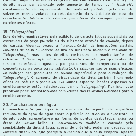
defeito pode ser eliminado pelo aumento do tempo de '
' flash-off'
,
escalonamento do aquecimento do material pintado, pelo uso de
solventes menos voláteis ou retardamento da velocidade de cura do
revestimento. Aditivos de silicone promotores de secagem produzem
excelentes efeitos.
19.
"Telegraphing"
Este defeito manifesta-se pela exibição de características superficiais ou
estruturais da peça pintada ou do substrato através da camada, depois
de curada. Algumas vezes a "transparência" de impressões digitais,
manchas de água ou marcas de lixa do substrato também é chamada de
"telegraphing"
, mas estes defeitos costumam ser manifestações de
retração. O
"telegraphing"
é normalmente causado por gradientes de
tensão superficial, originados por gradientes de temperatura ou de
concentração na peça ou no substrato. Os silicones são os mais eficazes
na redução dos gradientes de tensão superficial e para a redução do
"telegraphing"
. O aumento de viscosidade da tinta também é um meio
eficaz de reduzir o problema. Em muitos aspectos, bordas espessas ou
emolduramento estão relacionadas com o
"telegraphing"
. Por isto, este
problema pode ser solucionado com muitos dos remédios indicados para o
emolduramento.
20. Manchamento por água
O manchamento por água é a mudança de aspecto da superfície
resultante da ação de água sobre a película de tinta ou o substrato. O
defeito pode apresentar-se na forma de pontos desbotados, anéis ou
áreas de menor brilho. O manchamento também é causado pela
sensibilidade da tinta à água, apesar de o defeito poder ser causado por
material dissolvido, que precipita à medida que a água evapora. Apesar