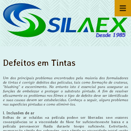
Defeitos em Tintas
Um dos principais problemas encontrados pela maioria dos formuladores
de tintas é corrigir defeitos das películas, tais como formação de crateras,
"blushing" e escorrimento. No entanto isto é essencial para assegurar as
funções de embelezar e proteger o substrato pintado. A fim de resolver
eficazmente os problemas nos filmes o tipo de defeito deve ser identificado
e suas causas devem ser estabelecidas. Conheça a seguir, alguns problemas
nas superfícies pintadas e como eliminá-los
.
l. Inclusões de ar
Bolhas de ar ocluídas na película podem ser liberadas sem maiores
conseqüências se a viscosidade do filme for suficientemente baixa e a
película permanecer fluida durante tempo suficiente. Entretanto,
evaporação rápida dos solventes, cura rápida ou viscosidade inicial muito