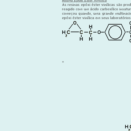
Resina Epóxi Éster Vinílica
As resinas epóxi éster vinílicas são pro
reagido com um ácido carboxílico insatu
começou quando, uma grande multinacion
epóxi éster vinílica em seus laboratório
+