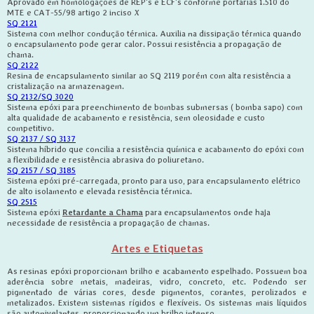
Aprovado em homologações de REP's e ECF's conforme portarias 1.510 do
MTE e CAT-55/98 artigo 2 inciso X
SQ 2121
Sistema com melhor condução térmica. Auxilia na dissipação térmica quando
o encapsulamento pode gerar calor. Possui resistência a propagação de
chama.
SQ 2122
Resina de encapsulamento similar ao SQ 2119 porém com alta resistência a
cristalização na armazenagem.
SQ 2132/SQ 3020
Sistema epóxi para preenchimento de bombas submersas ( bomba sapo) com
alta qualidade de acabamento e resistência, sem oleosidade e custo
competitivo.
SQ 2137 / SQ 3137
Sistema híbrido que concilia a resistência química e acabamento do epóxi com
a flexibilidade e resistência abrasiva do poliuretano.
SQ 2157 / SQ 3185
Sistema epóxi pré-carregada, pronto para uso, para encapsulamento elétrico
de alto isolamento e elevada resistência térmica.
SQ 2515
Sistema epóxi
Retardante a Chama
para encapsulamentos onde haja
necessidade de resistência a propagação de chamas.
Artes e Etiquetas
As resinas epóxi proporcionam brilho e acabamento espelhado. Possuem boa
aderência sobre metais, madeiras, vidro, concreto, etc. Podendo ser
pigmentado de várias cores, desde pigmentos, corantes, perolizados e
metalizados. Existem sistemas rígidos e flexíveis. Os sistemas mais líquidos
são autonivelantes, proporcionando um brilho intenso.