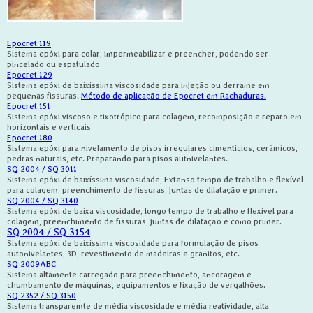
Epocret 119
Sistema epóxi para colar, impermeabilizar e preencher, podendo ser
pincelado ou espatulado
Epocret 129
Sistema epóxi de baixíssima viscosidade para injeção ou derrame em
pequenas fissuras.
Método de aplicação de Epocret em Rachaduras.
Epocret 151
Sistema epóxi viscoso e tixotrópico para colagem, recomposição e reparo em
horizontais e verticais
Epocret 180
Sistema epóxi para nivelamento de pisos irregulares cimentícios, cerâmicos,
pedras naturais, etc. Preparando para pisos autnivelantes.
SQ 2004 / SQ 3011
Sistema epóxi de baixíssima viscosidade, Extenso tempo de trabalho e flexível
para colagem, preenchimento de fissuras, juntas de dilatação e primer.
SQ 2004 / SQ 3140
Sistema epóxi de baixa viscosidade, longo tempo de trabalho e flexível para
colagem, preenchimento de fissuras, juntas de dilatação e como primer.
SQ 2004 / SQ 3154
Sistema epóxi de baixíssima viscosidade para formulação de pisos
autonivelantes, 3D, revestimento de madeiras e granitos, etc.
SQ 2009ABC
Sistema altamente carregado para preenchimento, ancoragem e
chumbamento de máquinas, equipamentos e fixação de vergalhões.
SQ 2352 / SQ 3150
Sistema transparemte de média viscosidade e média reatividade, alta