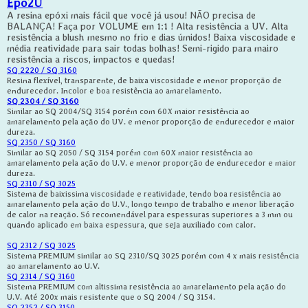
Epo2U
A resina epóxi mais fácil que você já usou! NÃO precisa de
BALANÇA! Faça por VOLUME em 1:1 ! Alta resistência a UV. Alta
resistência a blush mesmo no frio e dias úmidos! Baixa viscosidade e
média reatividade para sair todas bolhas! Semi-rigido para mairo
resistência a riscos, impactos e quedas!
SQ 2220 / SQ 3160
Resina flexível, transparente, de baixa viscosidade e menor proporção de
endurecedor. Incolor e boa resistência ao amarelamento.
SQ 2304 / SQ 3160
Similar ao SQ 2004/SQ 3154 porém com 60X maior resistência ao
amarelamento pela ação do UV. e menor proporção de endurecedor e maior
dureza.
SQ 2350 / SQ 3160
Similar ao SQ 2050 / SQ 3154 porém com 60X maior resistência ao
amarelamento pela ação do U.V. e menor proporção de endurecedor e maior
dureza.
SQ 2310 / SQ 3025
Sistema de baixissima viscosidade e reatividade, tendo boa resistência ao
amarelamento pela ação do U.V., longo tempo de trabalho e menor liberação
de calor na reação. Só recomendável para espessuras superiores a 3 mm ou
quando aplicado em baixa espessura, que seja auxiliado com calor.
SQ 2312 / SQ 3025
Sistema PREMIUM similar ao SQ 2310/SQ 3025 porém com 4 x mais resistência
ao amarelamento ao U.V.
SQ 2314 / SQ 3160
Sistema PREMIUM com altissima resistência ao amarelamento pela ação do
U.V. Até 200x mais resistente que o SQ 2004 / SQ 3154.
SQ 2352 / SQ 3150